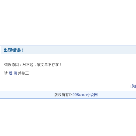
出现错误！
错误原因：对不起，该文章不存在！
请
返 回
并修正
[
关
版权所有©
998xnxn小说网