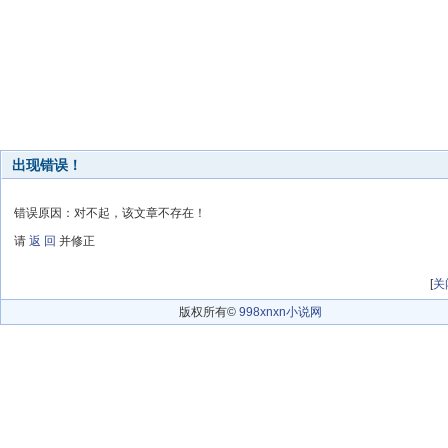
出现错误！
错误原因：对不起，该文章不存在！
请
返 回
并修正
[
关
版权所有©
998xnxn小说网