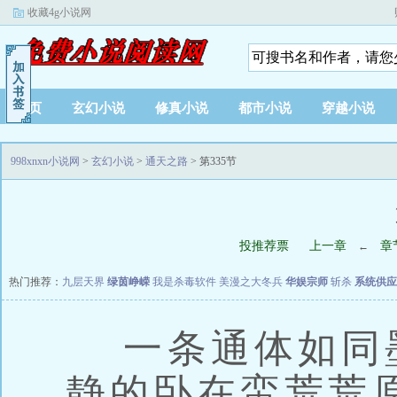
收藏4g小说网
首页
玄幻小说
修真小说
都市小说
穿越小说
998xnxn小说网
>
玄幻小说
>
通天之路
> 第335节
投推荐票
上一章
章
←
热门推荐：
九层天界
绿茵峥嵘
我是杀毒软件
美漫之大冬兵
华娱宗师
斩杀
系统供应
一条通体如同
静的卧在蛮荒荒