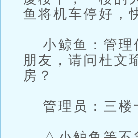
鱼将机车停好，
小鲸鱼：管理
朋友，请问杜文
房？
管理员：三楼
△小鲸鱼等不