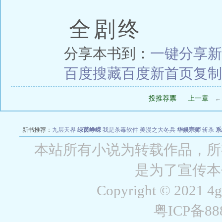
全剧终
分享本书到：
一键分享
新
百度搜藏
百度新首页
复制
投推荐票
上一章
新书推荐：
九层天界
绿茵峥嵘
我是杀毒软件
美漫之大冬兵
华娱宗师
斩杀
系
空城
战争天堂
混元道纪
教练万岁
都市全能巨星
绝对交易
全职武神
位面复制
本站所有小说为转载作品，所
是为了宣传本
Copyright © 2021 4
粤ICP备8