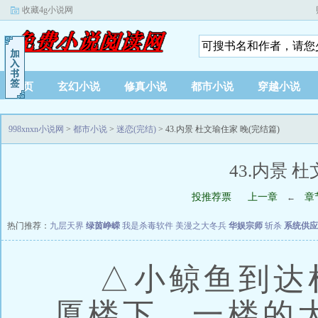
收藏4g小说网
首页
玄幻小说
修真小说
都市小说
穿越小说
998xnxn小说网
>
都市小说
>
迷恋(完结)
> 43.内景 杜文瑜住家 晚(完结篇)
43.内景 
投推荐票
上一章
章
←
热门推荐：
九层天界
绿茵峥嵘
我是杀毒软件
美漫之大冬兵
华娱宗师
斩杀
系统供应
△小鲸鱼到达
厦楼下，一楼的