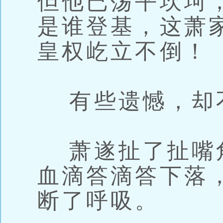
但他已荡平坎坷
是谁登基，这萧
皇权屹立不倒！
有些遗憾，却
萧遂扯了扯嘴
血滴答滴答下落
断了呼吸。