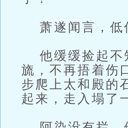
萧遂闻言，低
他缓缓捡起不
旒，不再捂着伤
步爬上太和殿的
起来，走入塌了
阿染没有拦，