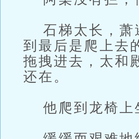
石梯太长，萧
到最后是爬上去
拖拽进去，太和
还在。
他爬到龙椅上
缓缓而艰难地