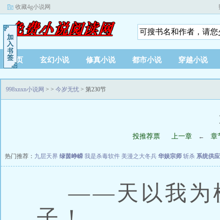
收藏4g小说网
首页
玄幻小说
修真小说
都市小说
穿越小说
998xnxn小说网
>
>
今岁无忧
> 第230节
投推荐票
上一章
章
←
热门推荐：
九层天界
绿茵峥嵘
我是杀毒软件
美漫之大冬兵
华娱宗师
斩杀
系统供应
——天以我为
子！