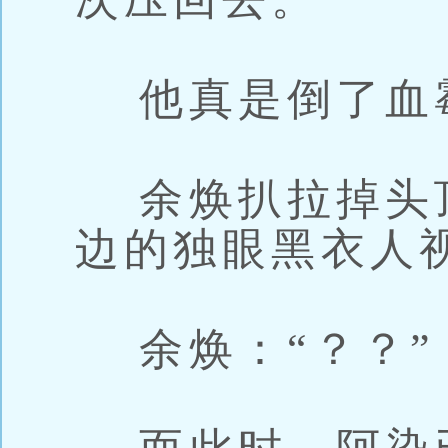
他真是倒了血
余焕扒拉掉头
边的独眼黑衣人
余焕：“？？”