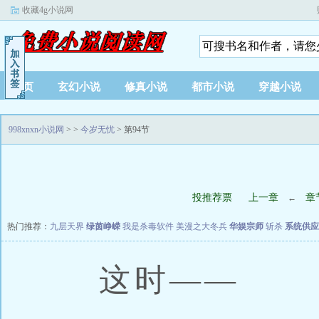
收藏4g小说网
首页
玄幻小说
修真小说
都市小说
穿越小说
998xnxn小说网
>
>
今岁无忧
> 第94节
投推荐票
上一章
章
←
热门推荐：
九层天界
绿茵峥嵘
我是杀毒软件
美漫之大冬兵
华娱宗师
斩杀
系统供应
这时——